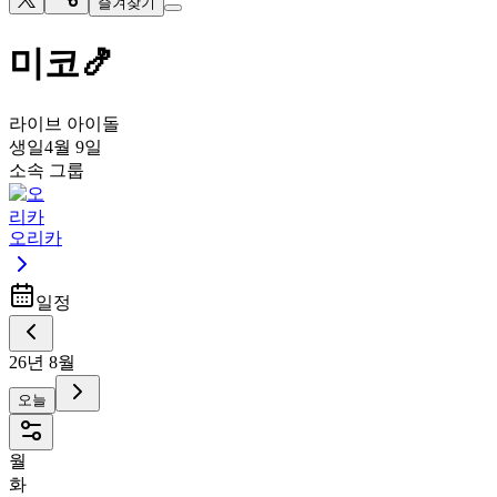
즐겨찾기
미코
🍤
라이브 아이돌
생일
4월 9일
소속 그룹
오리카
일정
26년 8월
오늘
월
화