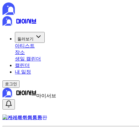
둘러보기
아티스트
장소
생일 캘린더
캘린더
내 일정
로그인
마이서브
카게레루여름통판