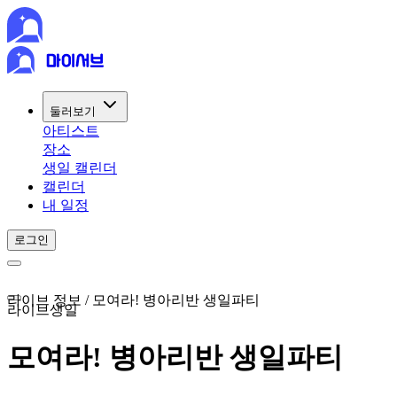
둘러보기
아티스트
장소
생일 캘린더
캘린더
내 일정
로그인
라이브 정보 / 모여라! 병아리반 생일파티
라이브
생일
모여라! 병아리반 생일파티