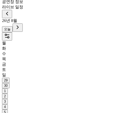
공연장 정보
라이브 일정
26년 8월
오늘
월
화
수
목
금
토
일
29
30
1
2
3
4
5