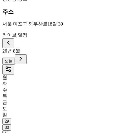
주소
서울 마포구 와우산로18길 30
라이브 일정
26년 8월
오늘
월
화
수
목
금
토
일
29
30