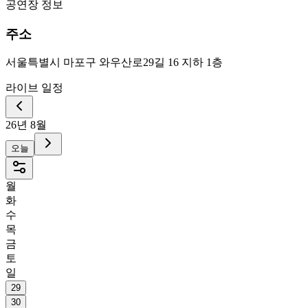
공연장 정보
주소
서울특별시 마포구 와우산로29길 16 지하 1층
라이브 일정
26년 8월
오늘
월
화
수
목
금
토
일
29
30