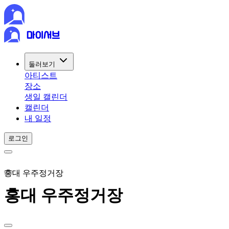
둘러보기
아티스트
장소
생일 캘린더
캘린더
내 일정
로그인
홍대 우주정거장
홍대 우주정거장