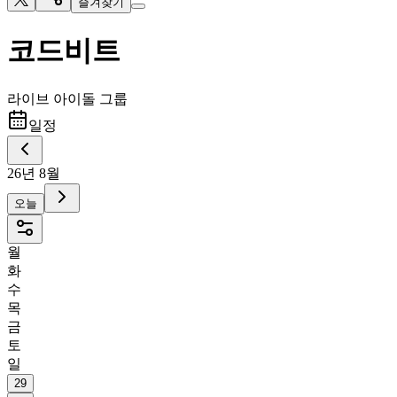
즐겨찾기
코드비트
라이브 아이돌 그룹
일정
26년 8월
오늘
월
화
수
목
금
토
일
29