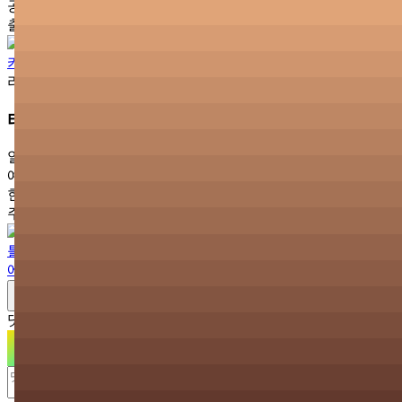
공연 종료
출연진
카게레루
라이브 상세 정보
티켓 가격
일반 티켓
예매
₩10,000
현매
₩10,000
주최 정보
아틀리에
사업자 정보
댓글
0