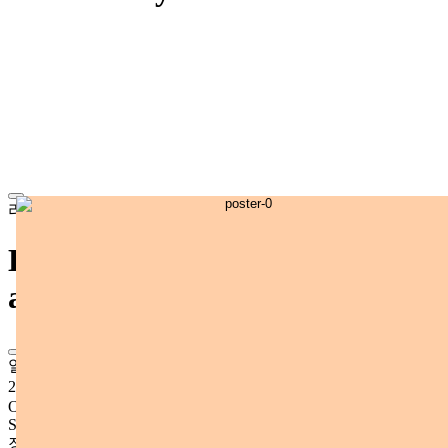
라이브
KAGERERU 1000th day
anniversary live
일정
2026년 7월 16일 (목)
OPEN
AM 9:30
START
AM 10:00
장소