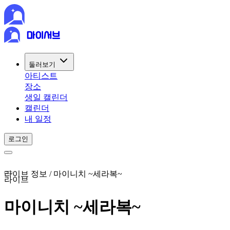
둘러보기
아티스트
장소
생일 캘린더
캘린더
내 일정
로그인
라이브 정보 / 마이니치 ~세라복~
라이브
마이니치 ~세라복~