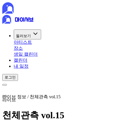
둘러보기
아티스트
장소
생일 캘린더
캘린더
내 일정
로그인
라이브 정보 / 천체관측 vol.15
라이브
천체관측 vol.15