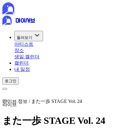
둘러보기
아티스트
장소
생일 캘린더
캘린더
내 일정
로그인
라이브 정보 / また一歩 STAGE Vol. 24
라이브
また一歩 STAGE Vol. 24