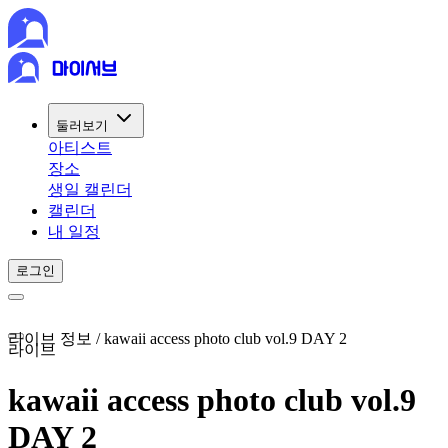
둘러보기
아티스트
장소
생일 캘린더
캘린더
내 일정
로그인
라이브 정보 / kawaii access photo club vol.9 DAY 2
라이브
kawaii access photo club vol.9
DAY 2