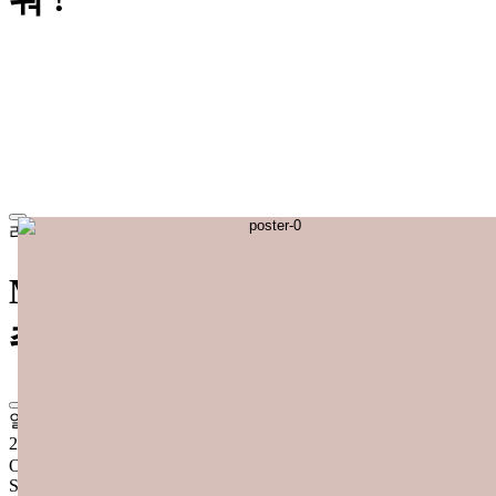
라이브
원맨
Mewro Free Live 목소리를 들
줘 !
일정
2026년 5월 30일 (토)
OPEN
AM 3:20
START
AM 3:50