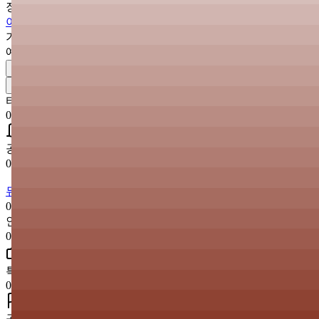
장소
아틀리에홀
가격
예매
₩0
공유하기
타임테이블
출연진
상세
댓글
타임테이블
03:20
공연 오픈
03:50
60분
뮤로
04:50
10분
인터미션
05:00
100분
특전회
06:40
공연 종료