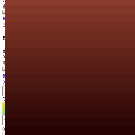
출연진
뮤로
라이브 상세 정보
티켓 가격
일반 티켓
예매
₩0
주최 정보
아틀리에
사업자 정보
댓글
0
0
/
500