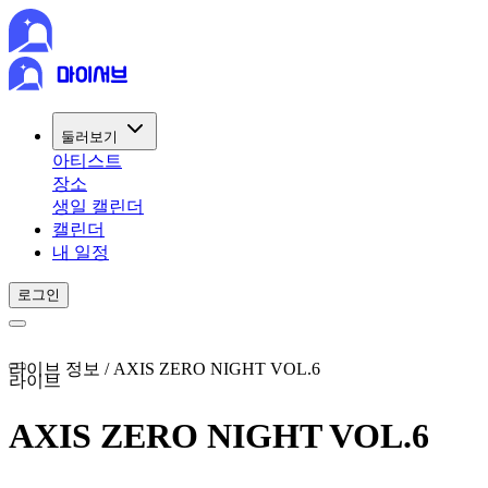
둘러보기
아티스트
장소
생일 캘린더
캘린더
내 일정
로그인
라이브 정보 / AXIS ZERO NIGHT VOL.6
라이브
AXIS ZERO NIGHT VOL.6