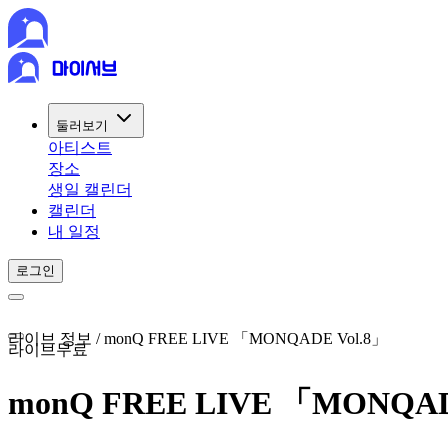
둘러보기
아티스트
장소
생일 캘린더
캘린더
내 일정
로그인
라이브 정보 / monQ FREE LIVE 「MONQADE Vol.8」
라이브
무료
monQ FREE LIVE 「MONQAD