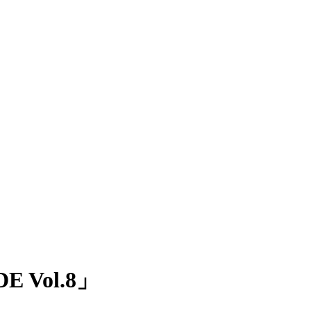
E Vol.8」