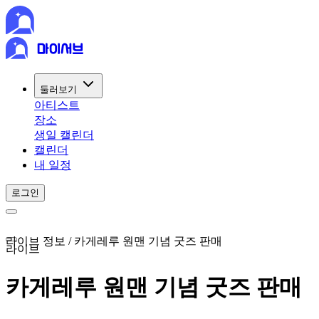
둘러보기
아티스트
장소
생일 캘린더
캘린더
내 일정
로그인
라이브 정보 / 카게레루 원맨 기념 굿즈 판매
라이브
카게레루 원맨 기념 굿즈 판매