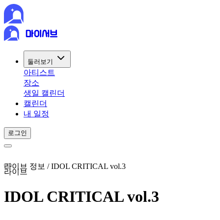
둘러보기
아티스트
장소
생일 캘린더
캘린더
내 일정
로그인
라이브 정보 / IDOL CRITICAL vol.3
라이브
IDOL CRITICAL vol.3