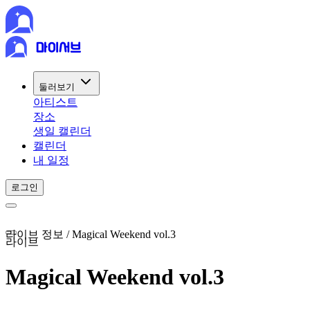
둘러보기
아티스트
장소
생일 캘린더
캘린더
내 일정
로그인
라이브 정보 / Magical Weekend vol.3
라이브
Magical Weekend vol.3