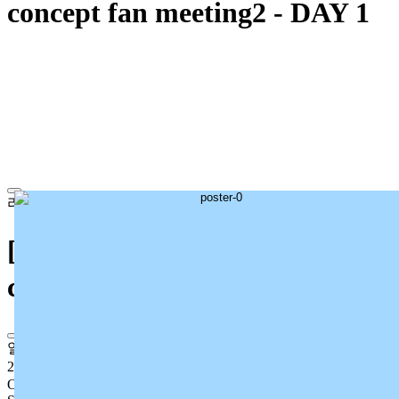
concept fan meeting2 - DAY 1
라이브
[추가 결제 ]kawaii access
concept fan meeting2 - DAY 1
일정
2026년 4월 4일 (토)
OPEN
AM 1:00