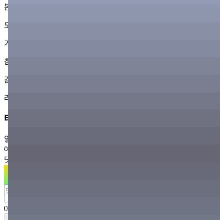
본 팬미팅이
모델과 팬분들 모두에게
기분 좋은 경험으로 남을 수 있도록
참가자 여러분의 많은 이해와 협조를 부탁드립니다.
감사합니다.
라이브 상세 정보
티켓 가격
일반 티켓
예매
₩0
댓글
0
0
/
500
등록