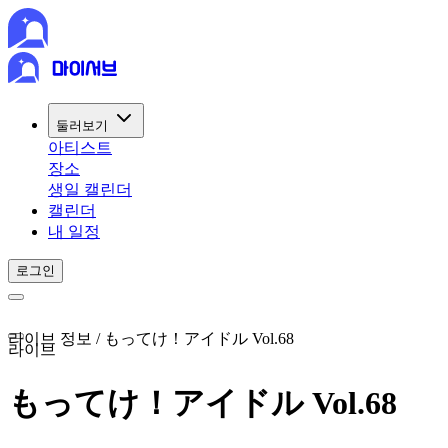
둘러보기
아티스트
장소
생일 캘린더
캘린더
내 일정
로그인
라이브 정보 / もってけ！アイドル Vol.68
라이브
もってけ！アイドル Vol.68