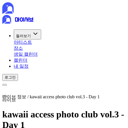
둘러보기
아티스트
장소
생일 캘린더
캘린더
내 일정
로그인
라이브 정보 / kawaii access photo club vol.3 - Day 1
라이브
kawaii access photo club vol.3 -
Day 1