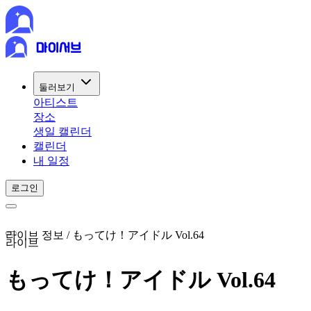
둘러보기
아티스트
장소
생일 캘린더
캘린더
내 일정
로그인
라이브 정보 / もってけ！アイドル Vol.64
라이브
もってけ！アイドル Vol.64