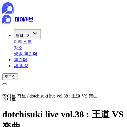
둘러보기
아티스트
장소
생일 캘린더
캘린더
내 일정
로그인
라이브 정보 / dotchisuki live vol.38 : 王道 VS 楽曲
라이브
dotchisuki live vol.38 : 王道 VS
楽曲