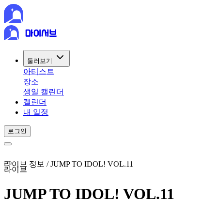
둘러보기
아티스트
장소
생일 캘린더
캘린더
내 일정
로그인
라이브 정보 / JUMP TO IDOL! VOL.11
라이브
JUMP TO IDOL! VOL.11