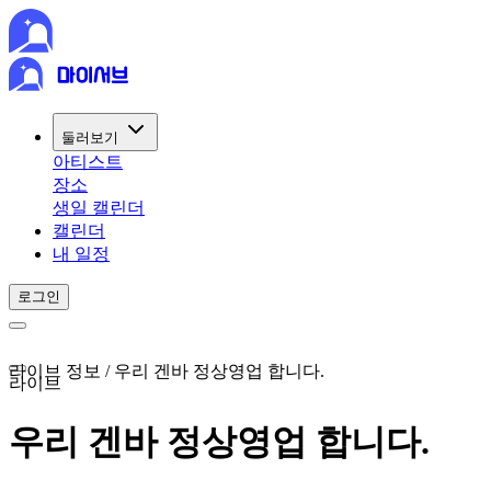
둘러보기
아티스트
장소
생일 캘린더
캘린더
내 일정
로그인
라이브 정보 / 우리 겐바 정상영업 합니다.
라이브
우리 겐바 정상영업 합니다.