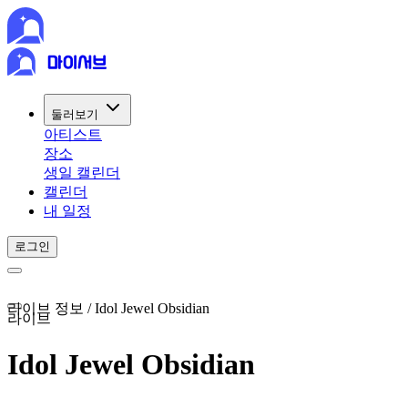
둘러보기
아티스트
장소
생일 캘린더
캘린더
내 일정
로그인
라이브 정보 / Idol Jewel Obsidian
라이브
Idol Jewel Obsidian