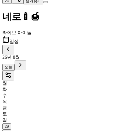
즐겨찾기
네로
🍼🍯
라이브 아이돌
일정
26년 8월
오늘
월
화
수
목
금
토
일
29